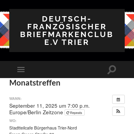
DEUTSCH-
FRANZÖSISCHER
BRIEFMARKENCLUB
E.V TRIER
Suchfeld
Mobile-
ein-/ausbl
Menü
Monatstreffen
ein-/ausblenden
WANN:
September 11, 2025 um 7:00 p.m.
Europe/Berlin Zeitzone
Repeats
WO:
Stadtteilcafe Bürgerhaus Trier-Nord