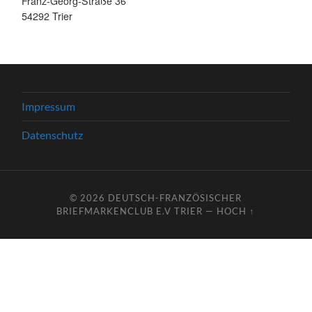
Franz-Georg-Straße 36
54292 Trier
Impressum
Datenschutz
© 2026
DEUTSCH-FRANZÖSISCHER
BRIEFMARKENCLUB E.V TRIER
—
HOCH ↑