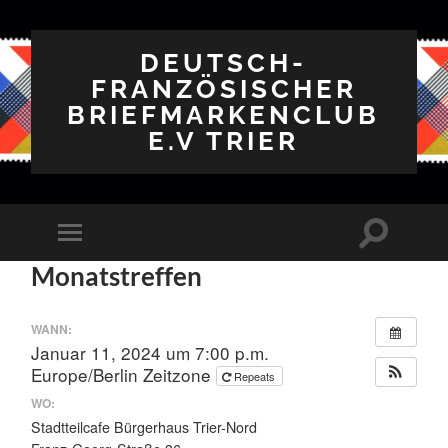
DEUTSCH-
FRANZÖSISCHER
BRIEFMARKENCLUB
E.V TRIER
Suchfeld
Mobile-
ein-/ausbl
Menü
Monatstreffen
ein-/ausblenden
WANN:
Januar 11, 2024 um 7:00 p.m.
Europe/Berlin Zeitzone
Repeats
WO:
Stadtteilcafe Bürgerhaus Trier-Nord