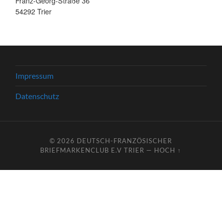
Franz-Georg-Straße 36
54292 Trier
Impressum
Datenschutz
© 2026
DEUTSCH-FRANZÖSISCHER
BRIEFMARKENCLUB E.V TRIER
—
HOCH ↑