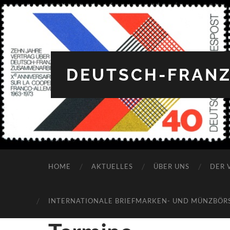
DEUTSCH-FRANZ
12:00 a.m.
HOME
AKTUELLES
ÜBER UNS
DER 
1:00 a.m.
INTERNATIONALE BRIEFMARKEN- UND MÜNZBÖRSE
2:00 a.m.