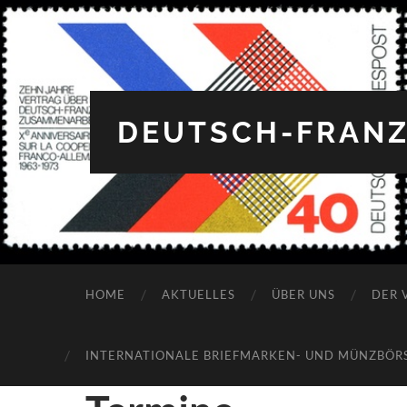
DEUTSCH-FRANZ
12:00 a.m.
HOME
AKTUELLES
ÜBER UNS
DER 
1:00 a.m.
INTERNATIONALE BRIEFMARKEN- UND MÜNZBÖRSE
2:00 a.m.