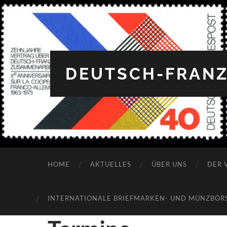
DEUTSCH-FRANZ
12:00 a.m.
HOME
AKTUELLES
ÜBER UNS
DER 
1:00 a.m.
INTERNATIONALE BRIEFMARKEN- UND MÜNZBÖRSE
2:00 a.m.