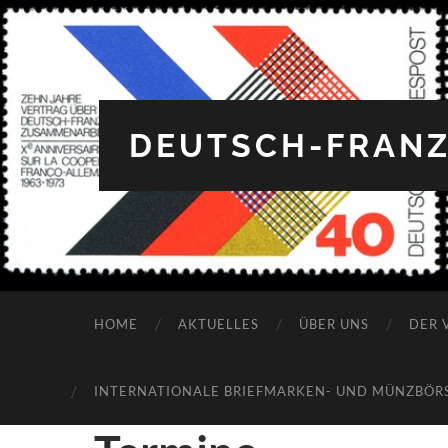
DEUTSCH-FRANZ
12:00 a.m.
HOME
AKTUELLES
ÜBER UNS
DER 
1:00 a.m.
INTERNATIONALE BRIEFMARKEN- UND MÜNZBÖRSE
2:00 a.m.