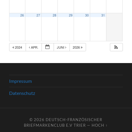
26
27
28
29
30
31
2024
APR.
JUNI
2026
Impressum
Datenschutz
© 2026
DEUTSCH-FRANZÖSISCHER
BRIEFMARKENCLUB E.V TRIER
—
HOCH ↑