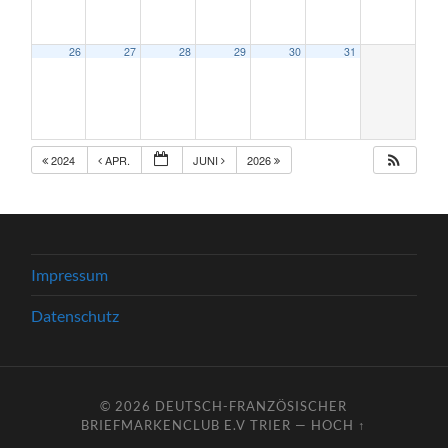
26
27
28
29
30
31
2024
APR.
JUNI
2026
Impressum
Datenschutz
© 2026
DEUTSCH-FRANZÖSISCHER
BRIEFMARKENCLUB E.V TRIER
—
HOCH ↑